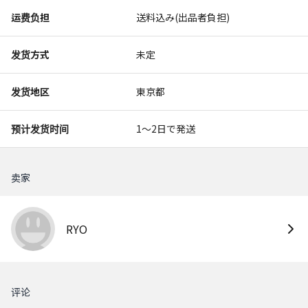
运费负担
送料込み(出品者負担)
发货方式
未定
发货地区
東京都
预计发货时间
1〜2日で発送
卖家
RYO
评论