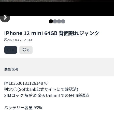
Item
iPhone 12 mini 64GB 背面割れジャンク
1
of
2022-03-29 21:43
4
0
0
商品说明
IMEI:353013112614876

判定:○(Softbank公式サイトにて確認済)

SIMロック:解除済 楽天Unlimitでの使用確認済

バッテリー容量:93%
