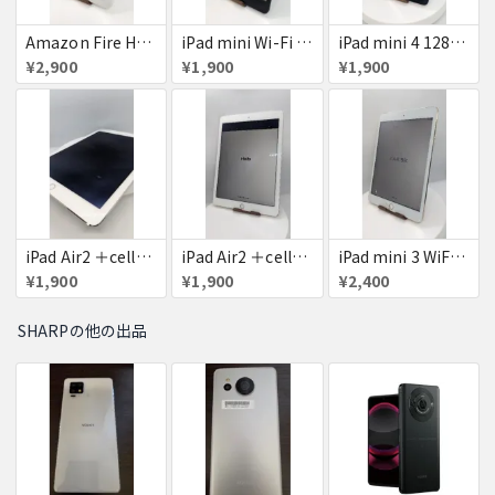
Amazon Fire HD 8 タブレット
iPad mini Wi-Fi + Cellular 64GB
iPad mini 4 128GB
¥2,900
¥1,900
¥1,900
iPad Air2 ＋cellular 16GB
iPad Air2 ＋cellular 16GB
iPad mini 3 WiFi+Cellular 16GB
¥1,900
¥1,900
¥2,400
SHARPの他の出品