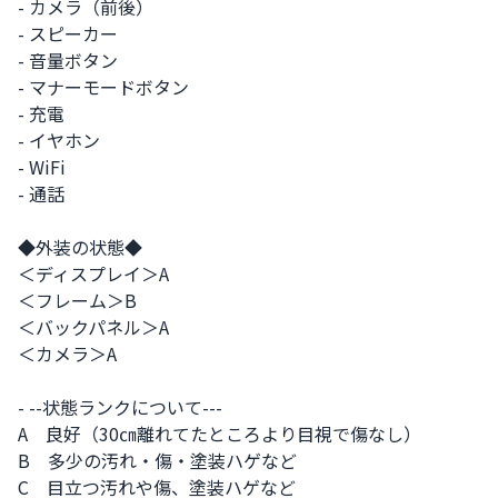
- カメラ（前後）

- スピーカー

- 音量ボタン

- マナーモードボタン

- 充電

- イヤホン

- WiFi

- 通話

◆外装の状態◆

＜ディスプレイ＞A

＜フレーム＞B

＜バックパネル＞A

＜カメラ＞A

- --状態ランクについて---

A　良好（30㎝離れてたところより目視で傷なし）

B　多少の汚れ・傷・塗装ハゲなど

C　目立つ汚れや傷、塗装ハゲなど
