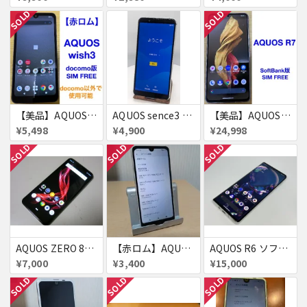
SOLD
SOLD
【美品】AQUOS wish3 64GB 赤ロム
AQUOS sence3 basic
【美品】AQUOS R7 256GB
¥5,498
¥4,900
¥24,998
SOLD
SOLD
SOLD
AQUOS ZERO 801SH ネットワーク制限△
【赤ロム】AQUOS wish A104SH 4GB/64GB SIMフリー
AQUOS R6 ソフトバンク版 ホワイト 訳あり品！
¥7,000
¥3,400
¥15,000
SOLD
SOLD
SOLD