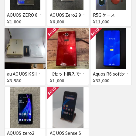
AQUOS ZERO 6 A102SH ホワイト simフリー ジャンク
AQUOS Zero2 906SH アストロブラック simフリー 判定△
R5G ケース
¥1,800
¥6,800
¥11,000
SOLD
SOLD
au AQUOS K SHF31 利用制限ｘ 通電確認済み
【セット購入で割引】SH-03G
Aquos R6 softbank赤ロム
¥3,580
¥1,000
¥33,000
SOLD
AQUOS zero2 ジャンク
AQUOS Sense SH-01K 若干訳アリ