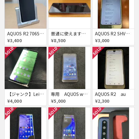
AQUOS R2 706SH 4GB/64GB SIMロック解除不可 赤ロム
普通に使えます。 AQUOS zero6 A102SH
AQUOS R2 SHV42 背面パネル割れ 判定×
¥3,400
¥8,500
¥3,000
SOLD
SOLD
SOLD
【ジャンク】Leitz Phone 1
専用 AQUOS wish 2 チャコール SHG08 simフリー 美品
AQUOS R2 au
¥4,000
¥5,000
¥2,300
SOLD
SOLD
SOLD