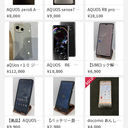
AQUOS zero6 A102SH
AQUOS sense7 plus A208SH
AQUOS R8 pro SoftBank 送料無料
¥8,000
¥9,000
¥28,100
aQUos r１０ ジャンク品
AQUOS R6 ハイエンド 定価約13万円
【SIMロック解除済・初期化済】Galaxy A41 SCV48
¥112,000
¥18,800
¥6,900
SOLD
【美品】AQUOS wish A103SH
【バッテリー良好・SIMロック解除済】AQUOS SERIE mini SHV33 16GB
docomo あんしんスマホ KY-51B ピンクゴールド simフリー 極美品 判定△
¥9,900
¥2,980
¥4,000