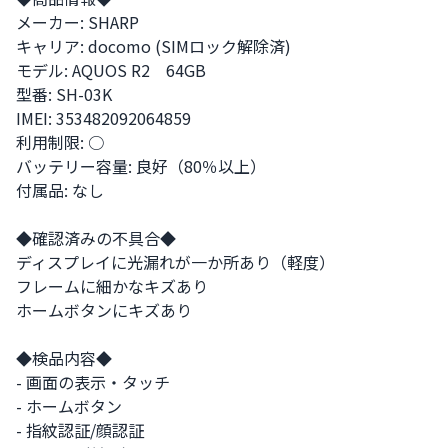
メーカー: SHARP

キャリア: docomo (SIMロック解除済)

モデル: AQUOS R2　64GB

型番: SH-03K

IMEI: 353482092064859

利用制限: ○

バッテリー容量: 良好（80％以上）

付属品: なし

◆確認済みの不具合◆

ディスプレイに光漏れが一か所あり（軽度）

フレームに細かなキズあり

ホームボタンにキズあり

◆検品内容◆

- 画面の表示・タッチ

- ホームボタン

- 指紋認証/顔認証
