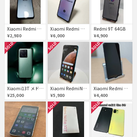
Xiaomi Redmi Note 10 JE 64GB 判定×
Xiaomi Redmi 12 5G 128GB
Redmi 9T 64GB
¥2,980
¥6,000
¥4,900
SOLD
SOLD
SOLD
Xiaomi13T メドウグリーン 難あり
Xiaomi RedmiNote9S SIMフリー 863954040594602
Xiaomi Redmi Note 9T A001XM 4GB/64GB SIMロック解除不可 赤ロム
¥25,000
¥5,980
¥4,400
SOLD
SOLD