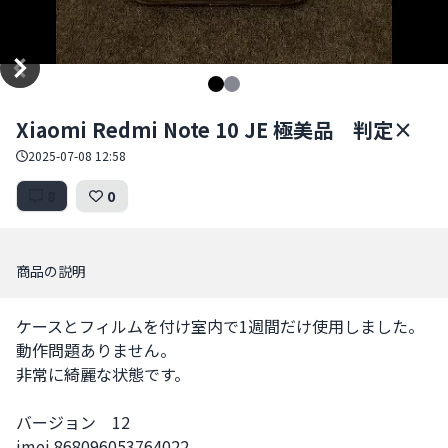
Item
Xiaomi Redmi Note 10 JE 極美品 判定×
1
of
2025-07-08 12:58
2
8
0
商品の説明
ケースとフィルムを付け室内で1週間だけ使用しました。
動作問題ありません。

非常に綺麗な状態です。

バージョン　12

imei 868096053764022
