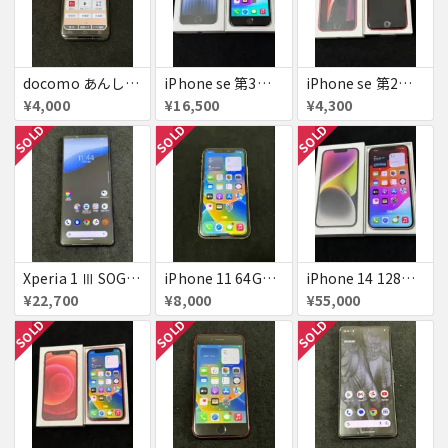
docomo あんしんスマホ KY-51B ピンクゴールド simフリー 極美品 判定△
iPhone se 第3世代 64GB Starlight simフリー 判定△
iPhone se 第2世代 64GB Red ジャンク
¥4,000
¥16,500
¥4,300
SOLD
SOLD
SOLD
Xperia 1 Ⅲ SOG03 フロストブラック simフリー 美品 訳あり
iPhone 11 64GB White simフリー ジャンク
iPhone 14 128GB Starlight simフリー 美品 ジャンク
¥22,700
¥8,000
¥55,000
SOLD
SOLD
SOLD