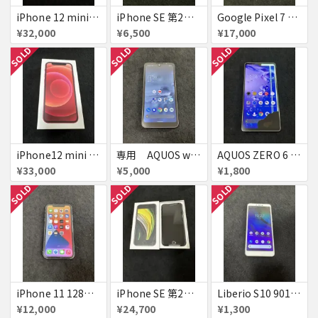
iPhone 12 mini 256GB Red
iPhone SE 第2世代 64GB Red ジャンク
Google Pixel 7 128GB Obsidian simフリー ジャンク
¥32,000
¥6,500
¥17,000
SOLD
SOLD
SOLD
iPhone12 mini 128GB Red 新品未使用品 ジャンク
専用 AQUOS wish 2 チャコール SHG08 simフリー 美品
AQUOS ZERO 6 A102SH ホワイト simフリー ジャンク
¥33,000
¥5,000
¥1,800
SOLD
SOLD
SOLD
iPhone 11 128GB パープル ジャンク
iPhone SE 第2世代 64GB Black simフリー 新品未使用品 判定△
Liberio S10 901ZT ホワイト simフリー 美品
¥12,000
¥24,700
¥1,300