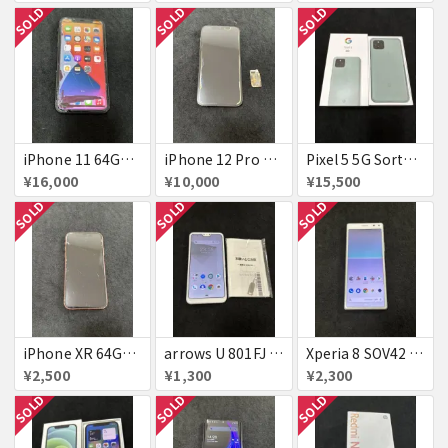
SOLD
SOLD
SOLD
iPhone 11 64GB Black simフリー ジャンク
iPhone 12 Pro 256GB パシフィックブルー 国内版simフリー ジャンク
Pixel 5 5G Sorta Sage simフリー 極美品 訳あり
¥16,000
¥10,000
¥15,500
SOLD
SOLD
SOLD
iPhone XR 64GB コーラル simフリー 判定○ ジャンク
arrows U 801FJ ホワイト simフリー 美品 判定△
Xperia 8 SOV42 ホワイト simフリー 判定△
¥2,500
¥1,300
¥2,300
SOLD
SOLD
SOLD