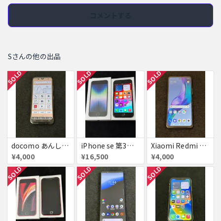
コメントする
Sさんの他の出品
SOLD
SOLD
SOLD
docomo あんしんスマホ KY-51B ピンクゴールド simフリー 極美品 判定△
iPhone se 第3世代 64GB Starlight simフリー 判定△
Xiaomi Redmi Note 10 JE 極美品 判定×
¥4,000
¥16,500
¥4,000
SOLD
SOLD
SOLD