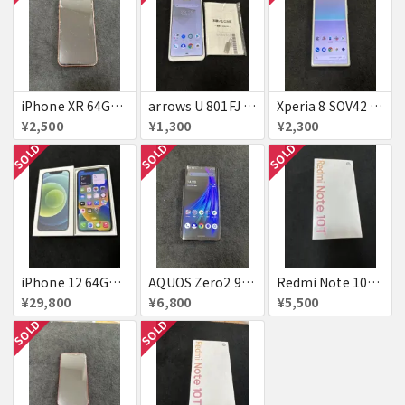
iPhone XR 64GB コーラル simフリー 判定○ ジャンク
arrows U 801FJ ホワイト simフリー 美品 判定△
Xperia 8 SOV42 ホワイト simフリー 判定△
¥2,500
¥1,300
¥2,300
SOLD
SOLD
SOLD
iPhone 12 64GB グリーン simフリー ジャンク
AQUOS Zero2 906SH アストロブラック simフリー 判定△
Redmi Note 10T Azure Black simフリー 新品未使用未開封品 ジャンク
¥29,800
¥6,800
¥5,500
SOLD
SOLD