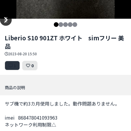
Item
Liberio S10 901ZT ホワイト simフリー 美
1
品
of
5
2023-08-20 15:50
1
0
商品の説明
サブ機で約3カ月使用しました。動作問題ありません。

imei   868478041093963

ネットワーク利用制限△
