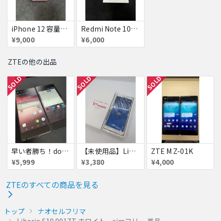
iPhone 12 容量不明 Red 国内版simフリー ジャンク
Redmi Note 10T Azure Black simフリー 新品未使用未開封品 ジャンク
¥9,000
¥6,000
ZTEの他の出品
SOLD
SOLD
SOLD
早い者勝ち！docomo ZTE M Z-01K 二画面スマホ 美品 利用制限△
【未使用品】Libero S10 Softbank
ZTE M Z-01K
¥5,999
¥3,380
¥4,000
ZTEのすべての商品を見る
トップ
ナオセルフリマ