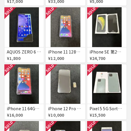
¥17,000
¥33,000
¥5,000
SOLD
SOLD
SOLD
AQUOS ZERO 6 A102SH ホワイト simフリー ジャンク
iPhone 11 128GB パープル ジャンク
iPhone SE 第2世代 64GB Black simフリー 新品未使用品 判定△
¥1,800
¥12,000
¥24,700
SOLD
SOLD
SOLD
iPhone 11 64GB Black simフリー ジャンク
iPhone 12 Pro 256GB パシフィックブルー 国内版simフリー ジャンク
Pixel 5 5G Sorta Sage simフリー 極美品 訳あり
¥16,000
¥10,000
¥15,500
SOLD
SOLD
SOLD