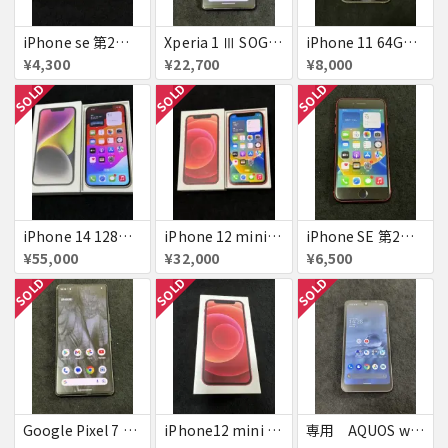
iPhone se 第2世代 64GB Red ジャンク
Xperia 1 Ⅲ SOG03 フロストブラック simフリー 美品 訳あり
iPhone 11 64GB White simフリー ジャンク
¥4,300
¥22,700
¥8,000
SOLD
SOLD
SOLD
iPhone 14 128GB Starlight simフリー 美品 ジャンク
iPhone 12 mini 256GB Red
iPhone SE 第2世代 64GB Red ジャンク
¥55,000
¥32,000
¥6,500
SOLD
SOLD
SOLD
Google Pixel 7 128GB Obsidian simフリー ジャンク
iPhone12 mini 128GB Red 新品未使用品 ジャンク
専用 AQUOS wish 2 チャコール SHG08 simフリー 美品