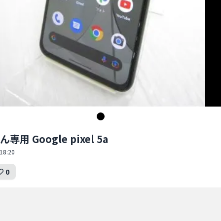
用 Google pixel 5a
18:20
0