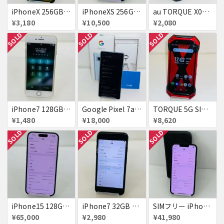
iPhoneX 256GB 赤ロム au ジャンク スペースグレイ A1902 送料無料
iPhoneXS 256GB 赤ロム 超美品 SoftBank ジャンク スペースグレイ MTE02J/A 送料無料
au TORQUE X01 KYF33 赤ロム KYOCERA 4G ガラホ 携帯電話 ジャンク シルバー 送料無料
¥3,180
¥10,500
¥2,080
SOLD
SOLD
SOLD
iPhone7 128GB 赤ロム SoftBank ジャンク ゴールド A1779 パスコード不明 送料無料
Google Pixel 7a 128GB 新品同様 SIMフリー 赤ロム SoftBank ジャンク シー 送料無料
TORQUE 5G SIMフリー KYG01 au 赤ロム ジャンク レッド 送料無料
¥1,480
¥18,000
¥8,620
SOLD
SOLD
SOLD
iPhone15 128GB SIMフリー 新品同様 MTML3J/A 赤ロム ジャンク ブルー 送料無料
iPhone7 32GB 赤ロム docomo ジャンク ブラック NNCE2J/A 送料無料
SIMフリー iPhone13 128GB 赤ロム 超美品 au ジャンク ミッドナイト MLNC3J/A 98％ 送料無料
¥65,000
¥2,980
¥41,980