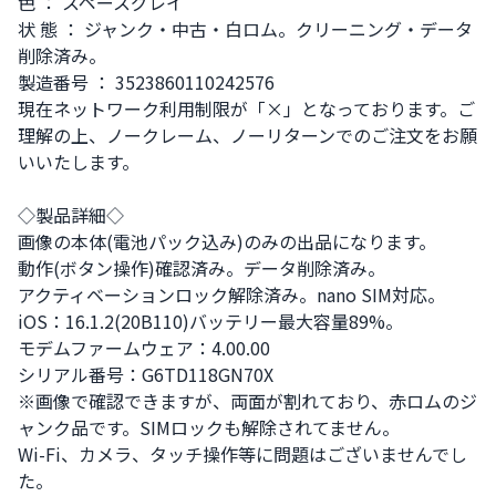
色 ： スペースグレイ

状 態 ： ジャンク・中古・白ロム。クリーニング・データ
削除済み。

製造番号 ： 3523860110242576

現在ネットワーク利用制限が「×」となっております。ご
理解の上、ノークレーム、ノーリターンでのご注文をお願
いいたします。

◇製品詳細◇

画像の本体(電池パック込み)のみの出品になります。

動作(ボタン操作)確認済み。データ削除済み。

アクティベーションロック解除済み。nano SIM対応。

iOS：16.1.2(20B110)バッテリー最大容量89%。

モデムファームウェア：4.00.00

シリアル番号：G6TD118GN70X

※画像で確認できますが、両面が割れており、赤ロムのジ
ャンク品です。SIMロックも解除されてません。

Wi-Fi、カメラ、タッチ操作等に問題はございませんでし
た。
