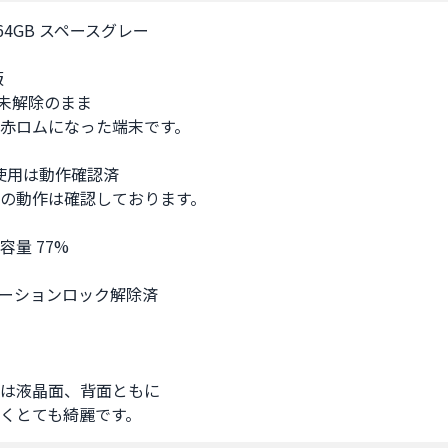
s 64GB スペースグレー



未解除のまま

赤ロムになった端末です。

の使用は動作確認済

の動作は確認しております。

量 77%

ーションロック解除済

は液晶面、背面ともに

くとても綺麗です。