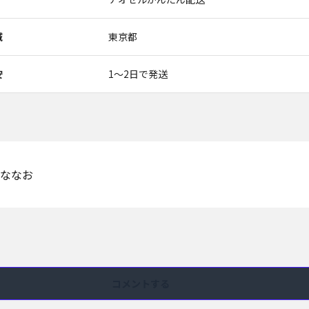
域
東京都
安
1〜2日で発送
ななお
コメントする