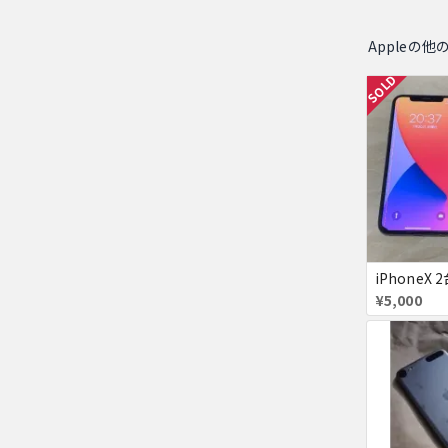
Appleの他
SOLD
¥5,000