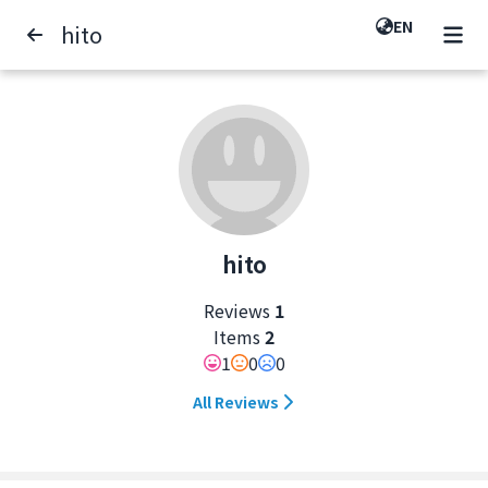
EN
hito
hito
Reviews
1
Items
2
1
0
0
All Reviews