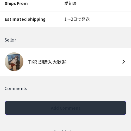
Ships From
愛知県
Estimated Shipping
1〜2日で発送
Seller
TKR 即購入大歓迎
Comments
Add Comment