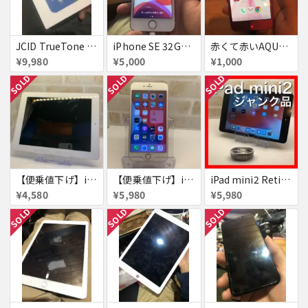
JCID TrueTone Writer 新品未使用
iPhone SE 32GB SIMフリー
赤くて赤いAQUOS EVER simフリー
¥9,980
¥5,000
¥1,000
SOLD
SOLD
SOLD
【便乗値下げ】iPad4 128GB ホワイト ジャンク
【便乗値下げ】iPhone6s Plus 16GB ジャンク
iPad mini2 Retina セルラーモデル ジャンク品
¥4,580
¥5,980
¥5,980
SOLD
SOLD
SOLD