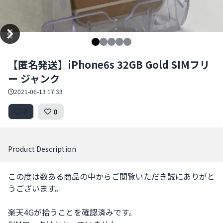
Item
【匿名発送】iPhone6s 32GB Gold SIMフリ
1
ー ジャンク
of
5
2021-06-13 17:33
0
0
Product Description
この度は数ある商品の中からご閲覧いただき誠にありがと
うございます。

楽天4Gが拾うことを確認済みです。
