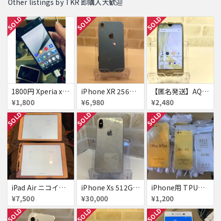
Other listings by TKR 即購入大歓迎
SOLD
SOLD
SOLD
1800円 Xperia xz 601SO
iPhone XR 256GB ブルー
【匿名発送】AQUOS R compact ダイアモンドイエロー 32 GB
¥1,800
¥6,980
¥2,480
SOLD
SOLD
SOLD
iPad Air ニコイチ用
iPhone Xs 512GB シルバー ジャンク
iPhone用 TPUケース 84個
¥7,500
¥30,000
¥1,200
SOLD
SOLD
SOLD