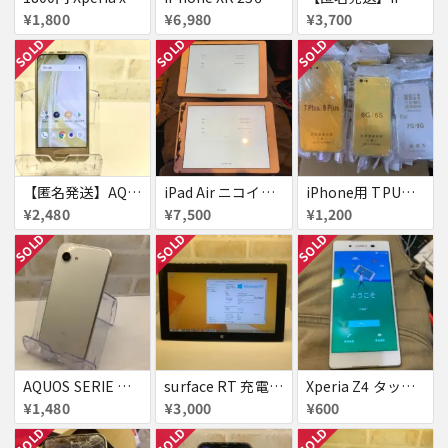
¥1,800
¥6,980
¥3,700
SOLD
SOLD
SOLD
【匿名発送】AQUOS R compact ダイアモンドイエロー 32 GB
iPad Air ニコイチ用
iPhone用 TPUケース 84個
¥2,480
¥7,500
¥1,200
SOLD
SOLD
SOLD
AQUOS SERIE mini SHV38
surface RT 充電器無し
Xperia Z4 タッチ切れ
¥1,480
¥3,000
¥600
SOLD
SOLD
SOLD