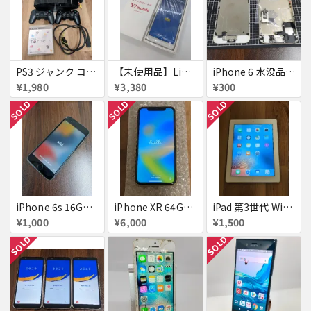
PS3 ジャンク コントローラー付き
【未使用品】Libero S10 Softbank
iPhone 6 水没品 ネジなど部品取り用
¥1,980
¥3,380
¥300
SOLD
SOLD
SOLD
iPhone 6s 16GB アクティベーションロック
iPhone XR 64GB au 美品アクティベーションロック
iPad 第3世代 WiFiモデル 16GB A1416
¥1,000
¥6,000
¥1,500
SOLD
SOLD