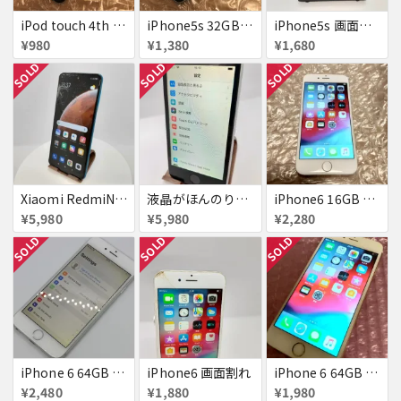
iPod touch 4th 32GB バッテリー劣化あり
iPhone5s 32GB docomo 画面割れ
iPhone5s 画面割れ
¥980
¥1,380
¥1,680
SOLD
SOLD
SOLD
Xiaomi RedmiNote9S SIMフリー 863954040594602
液晶がほんのり黄色いiPhone SE
iPhone6 16GB au 液晶表示不良
¥5,980
¥5,980
¥2,280
SOLD
SOLD
SOLD
iPhone 6 64GB Softbank
iPhone6 画面割れ
iPhone 6 64GB docomo
¥2,480
¥1,880
¥1,980