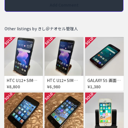
Add Comment
Other listings by きし＠ナオセル管理人
SOLD
SOLD
SOLD
HTC U12+ SIMフリー 354395090093622
HTC U12+ SIMフリー 354395090091634
GALAXY S5 画面焼け docomo SC-04F
¥8,800
¥6,980
¥1,380
SOLD
SOLD
SOLD