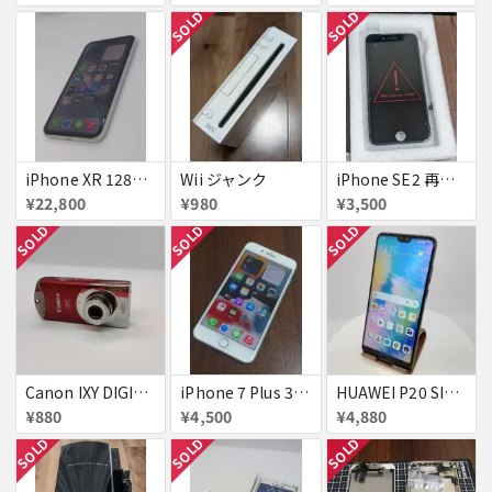
SOLD
SOLD
iPhone XR 128GB SIMフリー
Wii ジャンク
iPhone SE2 再生液晶パネル 黒
¥22,800
¥980
¥3,500
SOLD
SOLD
SOLD
Canon IXY DIGITAL L3 ズームレンズ不良
iPhone 7 Plus 32GB
HUAWEI P20 SIMフリー 861197043272279
¥880
¥4,500
¥4,880
SOLD
SOLD
SOLD