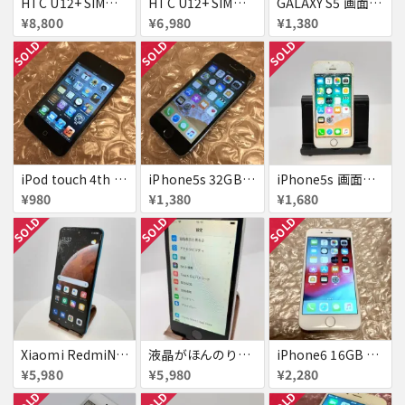
HTC U12+ SIMフリー 354395090093622
HTC U12+ SIMフリー 354395090091634
GALAXY S5 画面焼け docomo SC-04F
¥8,800
¥6,980
¥1,380
SOLD
SOLD
SOLD
iPod touch 4th 32GB バッテリー劣化あり
iPhone5s 32GB docomo 画面割れ
iPhone5s 画面割れ
¥980
¥1,380
¥1,680
SOLD
SOLD
SOLD
Xiaomi RedmiNote9S SIMフリー 863954040594602
液晶がほんのり黄色いiPhone SE
iPhone6 16GB au 液晶表示不良
¥5,980
¥5,980
¥2,280
SOLD
SOLD
SOLD