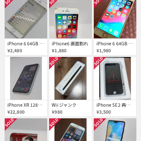
iPhone 6 64GB Softbank
iPhone6 画面割れ
iPhone 6 64GB docomo
¥2,480
¥1,880
¥1,980
SOLD
SOLD
iPhone XR 128GB SIMフリー
Wii ジャンク
iPhone SE2 再生液晶パネル 黒
¥22,800
¥980
¥3,500
SOLD
SOLD
SOLD