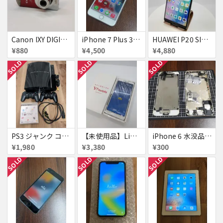
Canon IXY DIGITAL L3 ズームレンズ不良
iPhone 7 Plus 32GB
HUAWEI P20 SIMフリー 861197043272279
¥880
¥4,500
¥4,880
SOLD
SOLD
SOLD
PS3 ジャンク コントローラー付き
【未使用品】Libero S10 Softbank
iPhone 6 水没品 ネジなど部品取り用
¥1,980
¥3,380
¥300
SOLD
SOLD
SOLD