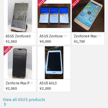
SOLD
SOLD
ASUS Zenfone3
ASUS Zenfone Live (L1) ロック品×3台
Zenfone4 Max Pro 画面割れ SIMフリー
¥1,980
¥4,000
¥1,780
SOLD
Zenfone Max Pro M2 起動不可美品
ASUS k013
¥2,980
¥2,000
View all ASUS products