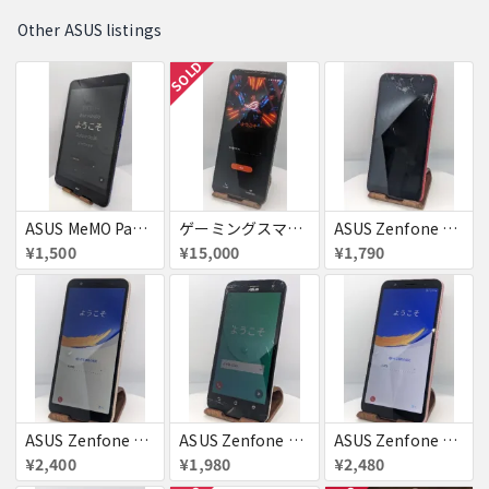
Other ASUS listings
SOLD
ASUS MeMO Pad 8 AST21 au
ゲーミングスマホ【ROG Phone2 512GB】
ASUS Zenfone Max
¥1,500
¥15,000
¥1,790
ASUS Zenfone Live
ASUS Zenfone 2 Laser
ASUS Zenfone Live
¥2,400
¥1,980
¥2,480