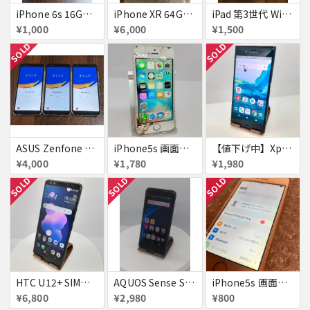
iPhone 6s 16GB アクティベーションロック
iPhone XR 64GB au 美品アクティベーションロック
iPad 第3世代 WiFiモデル 16GB A1416
¥1,000
¥6,000
¥1,500
SOLD
SOLD
ASUS Zenfone Live (L1) ロック品×3台
iPhone5s 画面割れ
【値下げ中】XperiaXZ
¥4,000
¥1,780
¥1,980
SOLD
SOLD
SOLD
HTC U12+ SIMフリー 354395090094851
AQUOS Sense SH-01K 若干訳アリ
iPhone5s 画面焼付
¥6,800
¥2,980
¥800