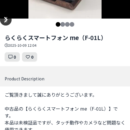
Item
らくらくスマートフォン me（F-01L）
1
of
2025-10-09 12:04
4
0
0
Product Description
ご覧頂きまして誠にありがとうございます。

中古品の【らくらくスマートフォン me（F-01L）】で
す。

本品は未検証品ですが、タッチ動作やカメラなど問題なく
使用できます。
