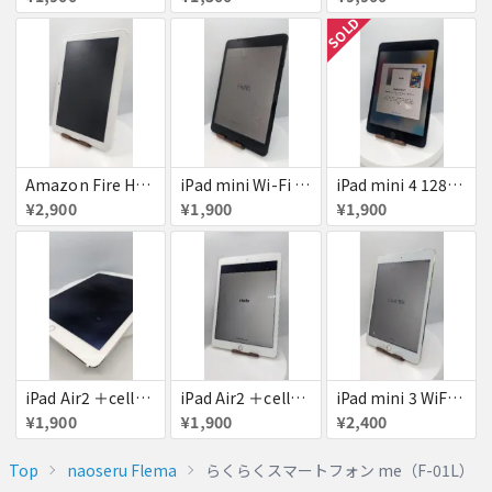
SOLD
Amazon Fire HD 8 タブレット
iPad mini Wi-Fi + Cellular 64GB
iPad mini 4 128GB
¥2,900
¥1,900
¥1,900
iPad Air2 ＋cellular 16GB
iPad Air2 ＋cellular 16GB
iPad mini 3 WiFi+Cellular 16GB
¥1,900
¥1,900
¥2,400
Top
naoseru Flema
らくらくスマートフォン me（F-01L）