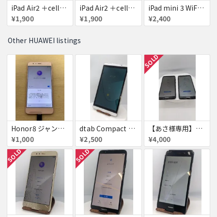
iPad Air2 ＋cellular 16GB
iPad Air2 ＋cellular 16GB
iPad mini 3 WiFi+Cellular 16GB
¥1,900
¥1,900
¥2,400
Other HUAWEI listings
SOLD
Honor8 ジャンク品
dtab Compact d-02H
【あさ様専用】HUAWEI nova lite 2 ×２台
¥1,000
¥2,500
¥4,000
SOLD
SOLD