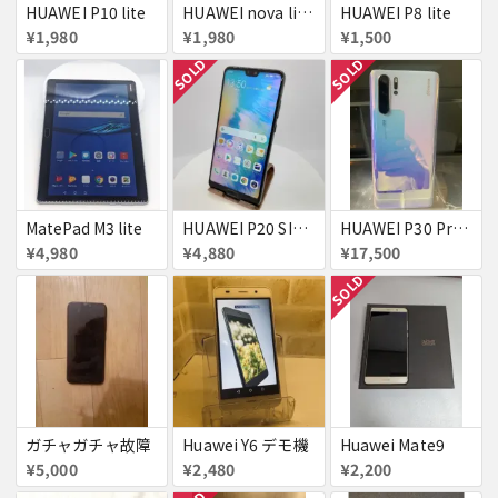
HUAWEI P10 lite
HUAWEI nova lite2
HUAWEI P8 lite
¥1,980
¥1,980
¥1,500
SOLD
SOLD
MatePad M3 lite
HUAWEI P20 SIMフリー 861197043272279
HUAWEI P30 Pro HW-02L SIMフリー
¥4,980
¥4,880
¥17,500
SOLD
ガチャガチャ故障
Huawei Y6 デモ機
Huawei Mate9
¥5,000
¥2,480
¥2,200