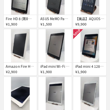
Fire HD 8 (第8世代)
ASUS MeMO Pad 8 AST21 au
【美品】AQUOS wish A103SH
¥1,900
¥1,500
¥9,900
SOLD
Amazon Fire HD 8 タブレット
iPad mini Wi-Fi + Cellular 64GB
iPad mini 4 128GB
¥2,900
¥1,900
¥1,900