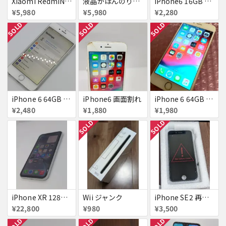
Xiaomi RedmiNote9S SIMフリー 863954040594602
液晶がほんのり黄色いiPhone SE
iPhone6 16GB au 液晶表示不良
¥5,980
¥5,980
¥2,280
SOLD
SOLD
SOLD
iPhone 6 64GB Softbank
iPhone6 画面割れ
iPhone 6 64GB docomo
¥2,480
¥1,880
¥1,980
SOLD
SOLD
iPhone XR 128GB SIMフリー
Wii ジャンク
iPhone SE2 再生液晶パネル 黒
¥22,800
¥980
¥3,500
SOLD
SOLD
SOLD