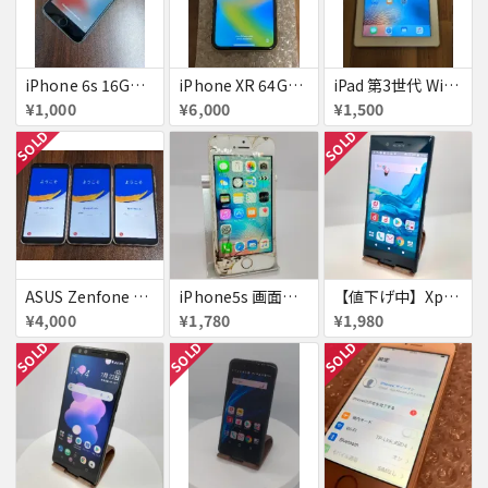
iPhone 6s 16GB アクティベーションロック
iPhone XR 64GB au 美品アクティベーションロック
iPad 第3世代 WiFiモデル 16GB A1416
¥1,000
¥6,000
¥1,500
SOLD
SOLD
ASUS Zenfone Live (L1) ロック品×3台
iPhone5s 画面割れ
【値下げ中】XperiaXZ
¥4,000
¥1,780
¥1,980
SOLD
SOLD
SOLD