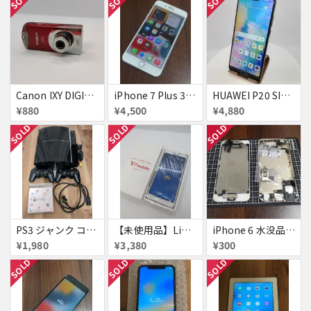
Canon IXY DIGITAL L3 ズームレンズ不良
iPhone 7 Plus 32GB
HUAWEI P20 SIMフリー 861197043272279
¥880
¥4,500
¥4,880
SOLD
SOLD
SOLD
PS3 ジャンク コントローラー付き
【未使用品】Libero S10 Softbank
iPhone 6 水没品 ネジなど部品取り用
¥1,980
¥3,380
¥300
SOLD
SOLD
SOLD