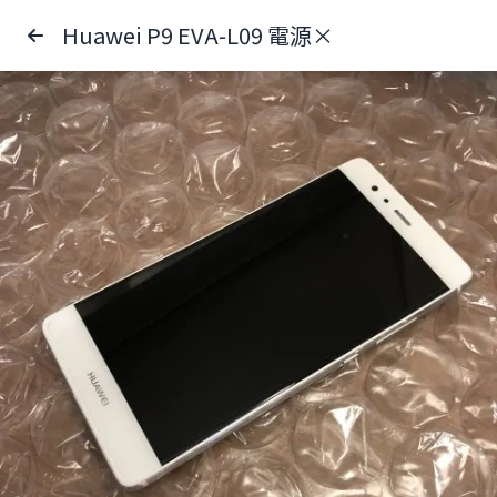
Huawei P9 EVA-L09 電源×