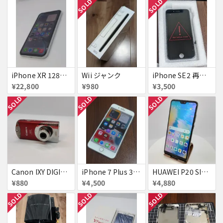
SOLD
SOLD
iPhone XR 128GB SIMフリー
Wii ジャンク
iPhone SE2 再生液晶パネル 黒
¥22,800
¥980
¥3,500
SOLD
SOLD
SOLD
Canon IXY DIGITAL L3 ズームレンズ不良
iPhone 7 Plus 32GB
HUAWEI P20 SIMフリー 861197043272279
¥880
¥4,500
¥4,880
SOLD
SOLD
SOLD