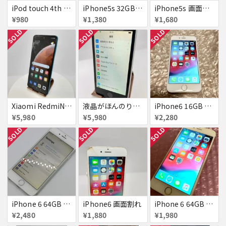
iPod touch 4th 32GB バッテリー劣化あり
iPhone5s 32GB docomo 画面割れ
iPhone5s 画面割れ
¥980
¥1,380
¥1,680
SOLD
SOLD
SOLD
Xiaomi RedmiNote9S SIMフリー 863954040594602
液晶がほんのり黄色いiPhone SE
iPhone6 16GB au 液晶表示不良
¥5,980
¥5,980
¥2,280
SOLD
SOLD
SOLD
iPhone 6 64GB Softbank
iPhone6 画面割れ
iPhone 6 64GB docomo
¥2,480
¥1,880
¥1,980