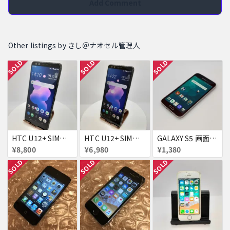
Add Comment
Other listings by きし＠ナオセル管理人
SOLD
SOLD
SOLD
HTC U12+ SIMフリー 354395090093622
HTC U12+ SIMフリー 354395090091634
GALAXY S5 画面焼け docomo SC-04F
¥8,800
¥6,980
¥1,380
SOLD
SOLD
SOLD