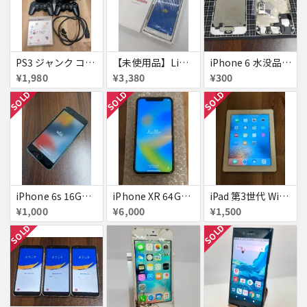
PS3 ジャンク コントローラー付き
【未使用品】Libero S10 Softbank
iPhone 6 水没品 ネジなど部品取り用
¥1,980
¥3,380
¥300
SOLD
SOLD
SOLD
iPhone 6s 16GB アクティベーションロック
iPhone XR 64GB au 美品アクティベーションロック
iPad 第3世代 WiFiモデル 16GB A1416
¥1,000
¥6,000
¥1,500
SOLD
SOLD