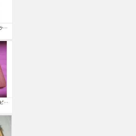
新品 スケートボード クルーザー 高精度 スケボー 大人/若者/子供用
カリンバ 17キー 親指ピアノ