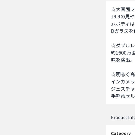
☆大画面フ
19:9の
ムボディは
Dガラスを
☆ダブルレ
約1600
味を演出。

☆明るく高
インカメラ
ジェスチャ
手軽意セル
Product In
Category