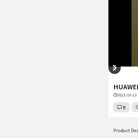
Item
HUAWEI
1
of
2021-10-13 
2
0
Product Des