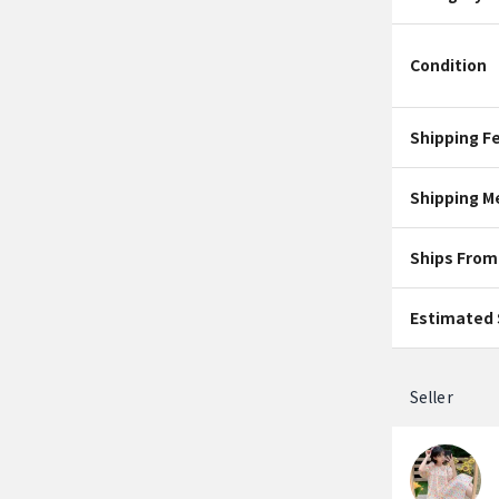
Condition
Shipping F
Shipping M
Ships From
Estimated 
Seller