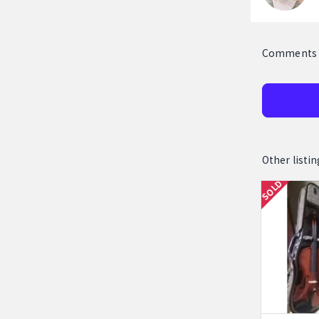
Comments
Other li
SOLD