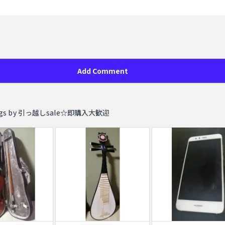
Add Comment
stings by 引っ越しsale☆即購入大歓迎