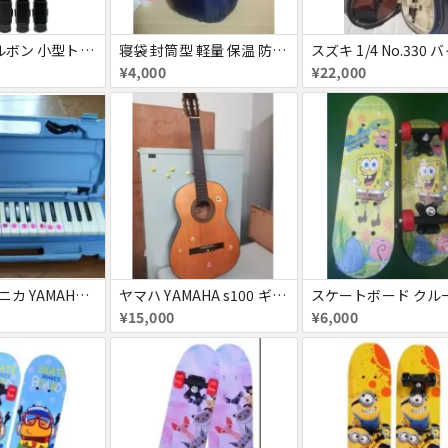
Velbon ベルボン 小型トラベル三脚 キューブ 黒い
寝袋 封筒型 軽量 保温 防水シュラフ コンパクト
¥4,000
¥22,000
鍵盤ハーモニカ YAMAHA ヤマハ
ヤマハ YAMAHA s100 ギター 楽譜 ギターストラップ キャリーバッグ付き お得セット
¥15,000
¥6,000