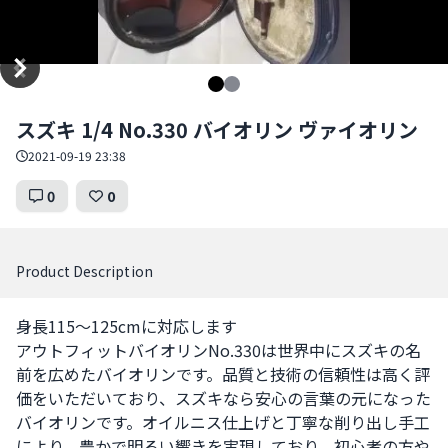
Item
スズキ 1/4 No.330 バイオリン ヴァイオリン
1
of
2021-09-19 23:38
2
0
0
Product Description
身長115～125cmに対応します

アウトフィットバイオリンNo.330は世界中にスズキの名
前を広めたバイオリンです。品質と技術の信頼性は高く評
価をいただいており、スズキなら安心の言葉の元になった
バイオリンです。オイルニス仕上げと丁寧な削り出し手工
により、豊かで明るい響きを実現しており、初心者の方や