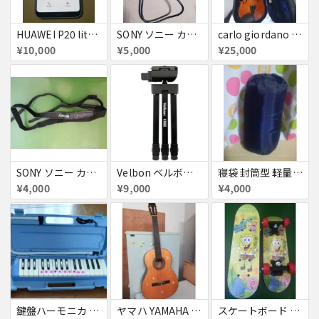
HUAWEI P20 lite SIMフリー ピンク 美品
SONY ソニー カメラ 充電器
carlo giordano VS-0 4/4 バイオリン お得セット
¥10,000
¥5,000
¥25,000
SONY ソニー カメラ ストラップ ネックストラップ ショルダーストラップ
Velbon ベルボン 小型トラベル三脚 キューブ 黒い
寝袋 封筒型 軽量 保温 防水シュラフ コンパクト
¥4,000
¥9,000
¥4,000
鍵盤ハーモニカ YAMAHA ヤマハ
ヤマハ YAMAHA s100 ギター 楽譜 ギターストラップ キャリーバッグ付き お得セット
スケートボード クルーザー 高精度 スケボー初心者に 子供用