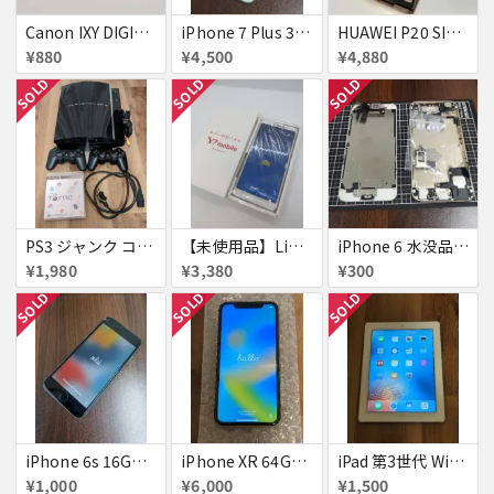
Canon IXY DIGITAL L3 ズームレンズ不良
iPhone 7 Plus 32GB
HUAWEI P20 SIMフリー 861197043272279
¥880
¥4,500
¥4,880
SOLD
SOLD
SOLD
PS3 ジャンク コントローラー付き
【未使用品】Libero S10 Softbank
iPhone 6 水没品 ネジなど部品取り用
¥1,980
¥3,380
¥300
SOLD
SOLD
SOLD
iPhone 6s 16GB アクティベーションロック
iPhone XR 64GB au 美品アクティベーションロック
iPad 第3世代 WiFiモデル 16GB A1416
¥1,000
¥6,000
¥1,500