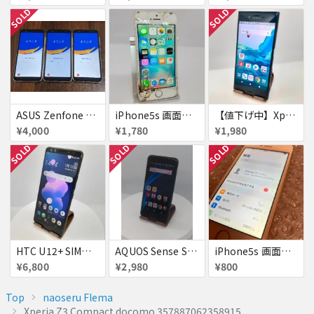
SOLD
SOLD
ASUS Zenfone Live (L1) ロック品×3台
iPhone5s 画面割れ
【値下げ中】XperiaXZ
¥4,000
¥1,780
¥1,980
SOLD
SOLD
SOLD
HTC U12+ SIMフリー 354395090094851
AQUOS Sense SH-01K 若干訳アリ
iPhone5s 画面焼付
¥6,800
¥2,980
¥800
Top
naoseru Flema
Xperia Z3 Compact docomo 357887062358915