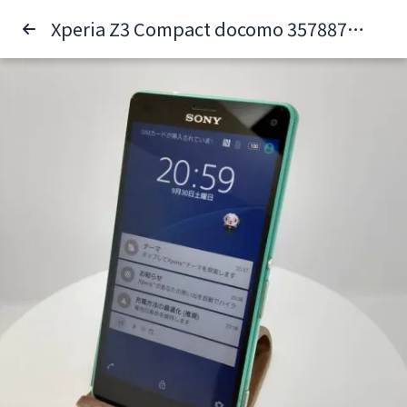
Xperia Z3 Compact docomo 357887062358915