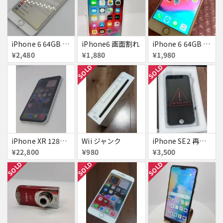
iPhone 6 64GB Softbank
iPhone6 画面割れ
iPhone 6 64GB docomo
¥2,480
¥1,880
¥1,980
SOLD
SOLD
iPhone XR 128GB SIMフリー
Wii ジャンク
iPhone SE2 再生液晶パネル 黒
¥22,800
¥980
¥3,500
SOLD
SOLD
SOLD