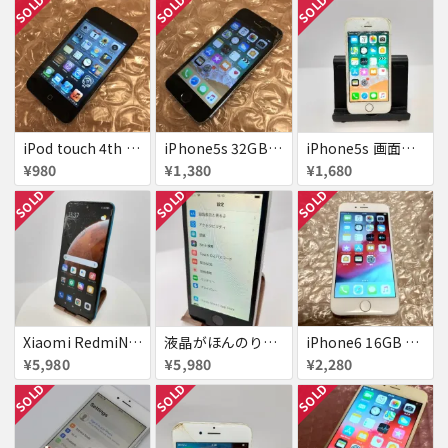
SOLD
SOLD
SOLD
iPod touch 4th 32GB バッテリー劣化あり
iPhone5s 32GB docomo 画面割れ
iPhone5s 画面割れ
¥980
¥1,380
¥1,680
SOLD
SOLD
SOLD
Xiaomi RedmiNote9S SIMフリー 863954040594602
液晶がほんのり黄色いiPhone SE
iPhone6 16GB au 液晶表示不良
¥5,980
¥5,980
¥2,280
SOLD
SOLD
SOLD