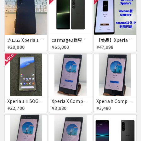
赤ロム Xperia 1 iii SOG03 ジャンク
carmage2様専用 赤ロム XPERIA 1 Ꮩ SoftBank A301SO SIMフリー 送料無料
【美品】Xperia 5 V SO-53D［赤ロム］ Xperia5 V
¥20,000
¥65,000
¥47,998
SOLD
Xperia 1 Ⅲ SOG03 フロストブラック simフリー 美品 訳あり
Xperia X Compact
Xperia X Compact
¥22,700
¥3,980
¥3,480