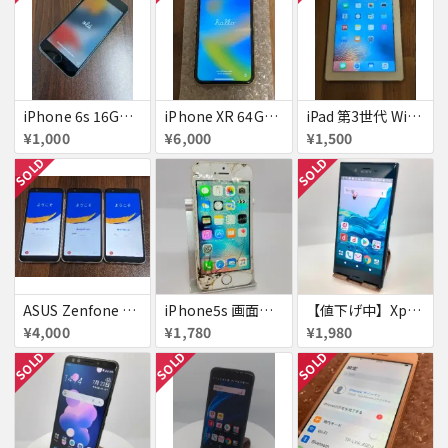
iPhone 6s 16GB アクティベーションロック
iPhone XR 64GB au 美品アクティベーションロック
iPad 第3世代 WiFiモデル 16GB A1416
¥1,000
¥6,000
¥1,500
SOLD
SOLD
ASUS Zenfone Live (L1) ロック品×3台
iPhone5s 画面割れ
【値下げ中】XperiaXZ
¥4,000
¥1,780
¥1,980
SOLD
SOLD
SOLD