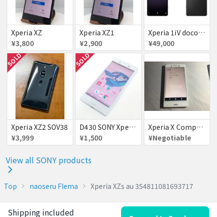
Xperia XZ
Xperia XZ1
Xperia 1iV docomo版
¥3,800
¥2,900
¥49,000
SOLD
SOLD
Xperia XZ2 SOV38
D430 SONY Xperia X Compact so-02j 判定△
Xperia X Compact ホワイト
¥3,999
¥1,500
¥Negotiable
View all SONY products
Top
naoseru Flema
Xperia XZs au 354811081693717
Shipping included