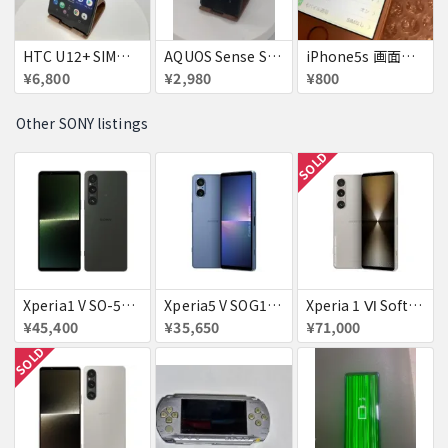
HTC U12+ SIMフリー 354395090094851
AQUOS Sense SH-01K 若干訳アリ
iPhone5s 画面焼付
¥6,800
¥2,980
¥800
Other SONY listings
SOLD
Xperia1 V SO-51D docomo ブラック 送料無料
Xperia5 V SOG12 ブルー au 送料無料
Xperia 1 Ⅵ SoftBank プラチナシルバー 送料無料
¥45,400
¥35,650
¥71,000
SOLD