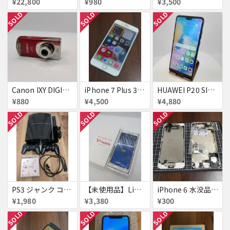
¥22,800
¥980
¥3,500
SOLD
SOLD
SOLD
Canon IXY DIGITAL L3 ズームレンズ不良
iPhone 7 Plus 32GB
HUAWEI P20 SIMフリー 861197043272279
¥880
¥4,500
¥4,880
SOLD
SOLD
SOLD
PS3 ジャンク コントローラー付き
【未使用品】Libero S10 Softbank
iPhone 6 水没品 ネジなど部品取り用
¥1,980
¥3,380
¥300
SOLD
SOLD
SOLD