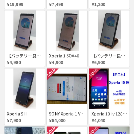
¥19,999
¥7,498
¥1,200
【バッテリー良好】Xperia XZ3
Xperia 1 SOV40
【バッテリー良好・SIMロック解除済】Xperia AceⅡ
¥4,980
¥4,900
¥6,900
SOLD
SOLD
Xperia 5 II
SONY Xperia 1 VI XQ-EC44 SIMフリー 12GB/512GB ブラック + Style Cover
Xperia 10 iv 128GB 赤ロム
¥7,900
¥64,000
¥4,040
SOLD
SOLD