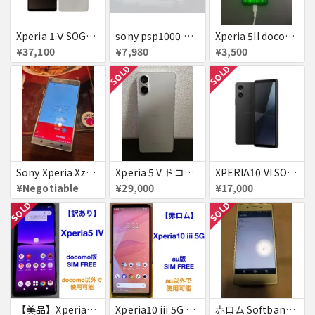
Xperia 1 Ⅴ SOG10 プラチナシルバー au 送料無料
sony psp1000 初期レア
Xperia 5II docomo SO-52A 画面線あり 充電及び電源スイッチの不具合あり
¥37,100
¥7,980
¥3,500
SOLD
SOLD
Sony Xperia Xz2 Premium SOV38 シルバー ジャンク
Xperia 5 V ドコモ版
XPERIA10 VI SOG14 au 送料無料
¥Negotiable
¥29,000
¥17,000
SOLD
SOLD
【美品】Xperia5 iv 128GB 赤ロム
Xperia10 iii 5G 128GB 赤ロム
赤ロム Softbank 502SO Xperia X Performance ソフトバンク エクスペリア