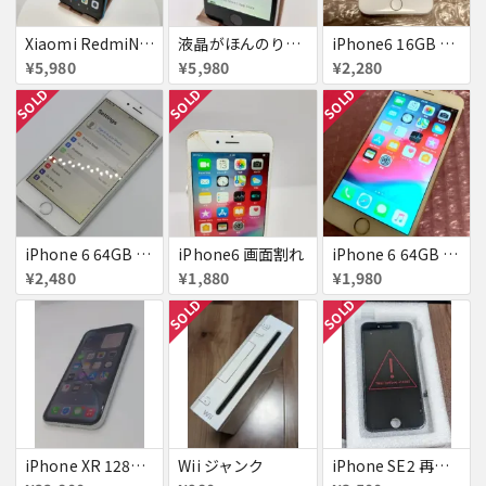
Xiaomi RedmiNote9S SIMフリー 863954040594602
液晶がほんのり黄色いiPhone SE
iPhone6 16GB au 液晶表示不良
¥5,980
¥5,980
¥2,280
SOLD
SOLD
SOLD
iPhone 6 64GB Softbank
iPhone6 画面割れ
iPhone 6 64GB docomo
¥2,480
¥1,880
¥1,980
SOLD
SOLD
iPhone XR 128GB SIMフリー
Wii ジャンク
iPhone SE2 再生液晶パネル 黒