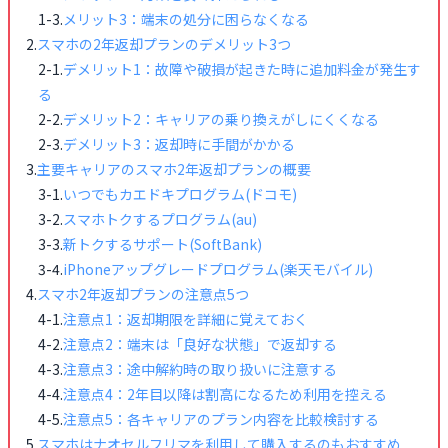
メリット3：端末の処分に困らなくなる
スマホの2年返却プランのデメリット3つ
デメリット1：故障や破損が起きた時に追加料金が発生す
る
デメリット2：キャリアの乗り換えがしにくくなる
デメリット3：返却時に手間がかかる
主要キャリアのスマホ2年返却プランの概要
いつでもカエドキプログラム(ドコモ)
スマホトクするプログラム(au)
新トクするサポート(SoftBank)
iPhoneアップグレードプログラム(楽天モバイル)
スマホ2年返却プランの注意点5つ
注意点1：返却期限を詳細に覚えておく
注意点2：端末は「良好な状態」で返却する
注意点3：途中解約時の取り扱いに注意する
注意点4：2年目以降は割高になるため利用を控える
注意点5：各キャリアのプラン内容を比較検討する
スマホはナオセルフリマを利用して購入するのもおすすめ