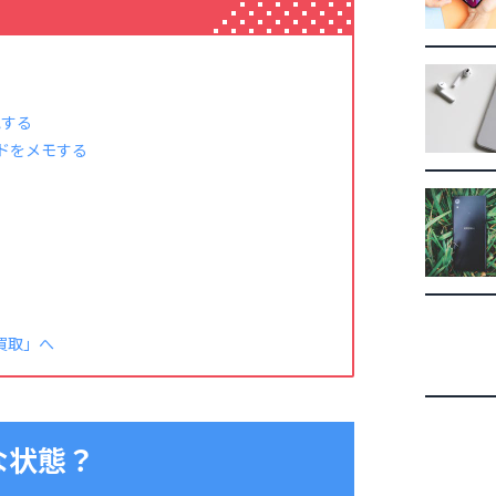
電する
ードをメモする
ル買取」へ
んな状態？