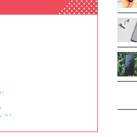
い
る
取」へ！