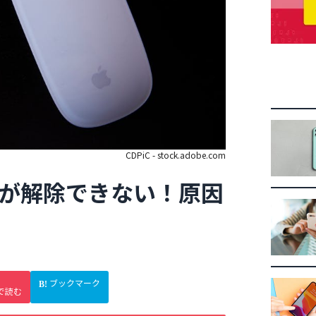
CDPiC - stock.adobe.com
ードが解除できない！原因
ブックマーク
で読む