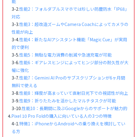
能
性能2：フォルダブルスマホでは珍しい防塵防水「IP68」
対応
性能3：超改造ズームやCamera Coachによってカメラの
性能が向上
性能4：新たなAIアシスタント機能「Magic Cue」が実用
的で便利
性能5：無駄な電力消費の削減や急速充電が可能
性能6：ギアレスヒンジによってヒンジ部分の耐久性が大
幅に強化
性能7：Gemini AI Proのサブスクリプションが6ヶ月間
無料で使える
性能8：輝度が高まっていて直射日光下での視認性が向上
性能9：折りたたみを活かしたマルチタスクが可能
性能10：長期間に及ぶGoogleからのサポートが魅力的
Pixel 10 Pro Foldの購入に向いている人の3つの特徴
特徴1：iPhoneからAndroidへの乗り換えを検討してい
る方