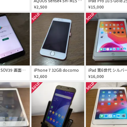
AQUOS sense4 SH-M15 画面表示不良
¥2,500
¥15,000
SOLD
SOLD
Xperia XZ3 SOV39 画面焼け △判定
iPhone 7 32GB docomo
¥2,600
¥16,000
SOLD
SOLD