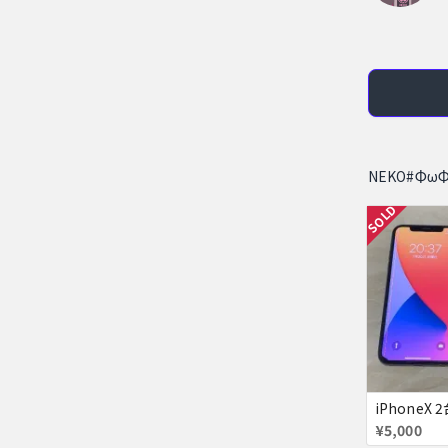
NEKO#Φ
SOLD
¥5,000