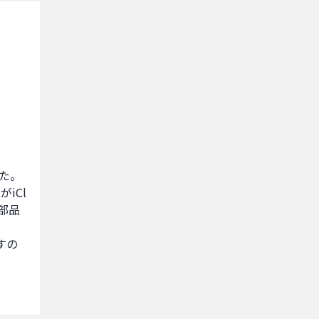
。

iCl
部品
すの