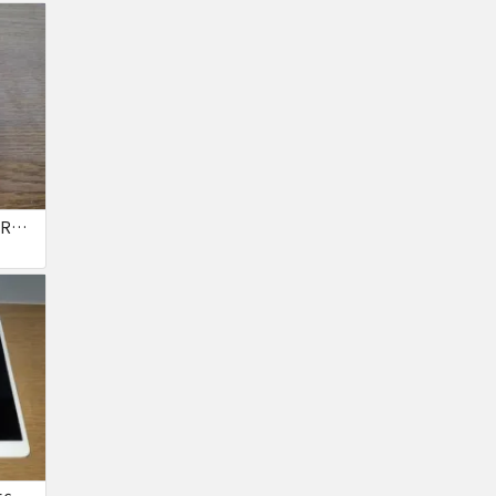
iPhone SE2(2020) (PRODUCT)RED 64GB SIMフリー