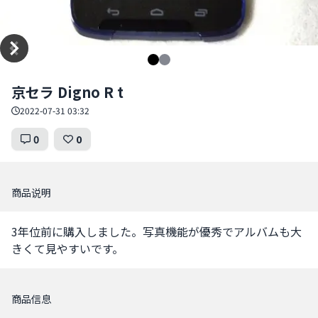
Item
京セラ Digno R t
1
of
2022-07-31 03:32
2
0
0
商品说明
3年位前に購入しました。写真機能が優秀でアルバムも大
きくて見やすいです。
商品信息