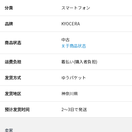
分类
スマートフォン
品牌
KYOCERA
中古
商品状态
关于商品状态
运费负担
着払い(購入者負担)
发货方式
ゆうパケット
发货地区
神奈川県
预计发货时间
2〜3日で発送
卖家