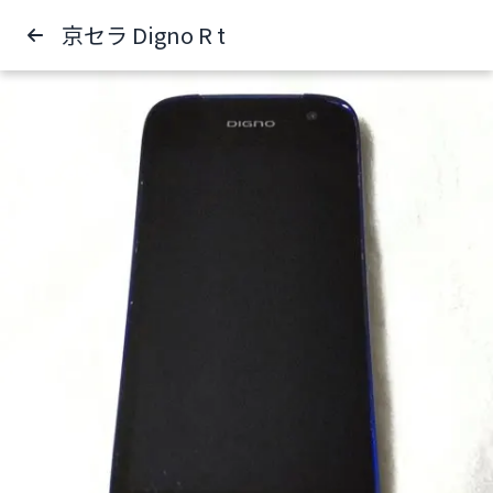
京セラ Digno R t