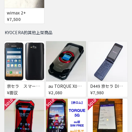
wimax 2+
¥7,500
KYOCERA的其他上架商品
京セラ スマートフォン
au TORQUE X01 KYF33 赤ロム KYOCERA 4G ガラホ 携帯電話 ジャンク シルバー 送料無料
D449 京セラ DIGNO ケータイ KY-42C ガラケー
¥面议
¥2,080
¥7,980
SOLD
SOLD
SOLD