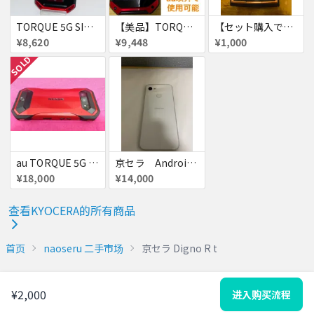
TORQUE 5G SIMフリー KYG01 au 赤ロム ジャンク レッド 送料無料
【美品】TORQUE 5G 128GB 赤ロム
【セット購入で割引】KYV34
¥8,620
¥9,448
¥1,000
SOLD
au TORQUE 5G 美品 赤ロム シムロック解除済
京セラ Android KYV48
¥18,000
¥14,000
查看KYOCERA的所有商品
首页
naoseru 二手市场
京セラ Digno R t
¥2,000
进入购买流程