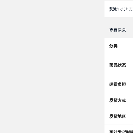
起動できま
商品信息
分类
商品状态
运费负担
发货方式
发货地区
预计发货时