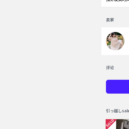
卖家
评论
引っ越しsa
SOLD