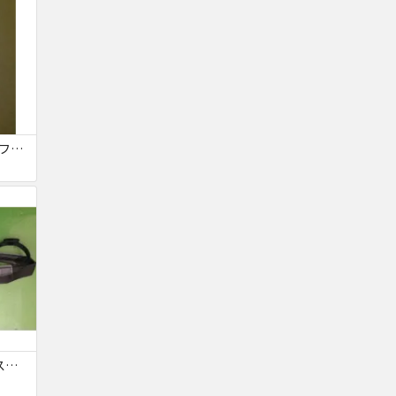
HUAWEI P20 lite SIMフリー ピンク 美品
SONY ソニー カメラ ストラップ ネックストラップ ショルダーストラップ