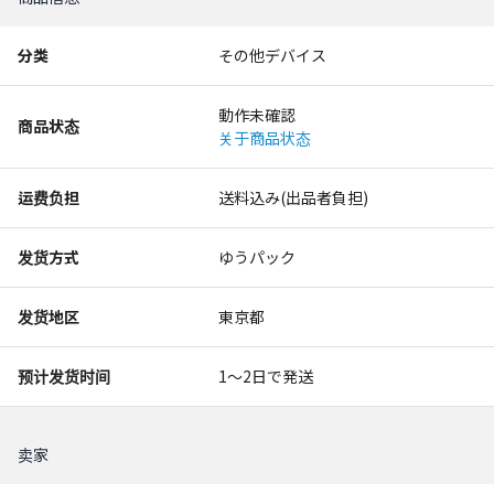
分类
その他デバイス
動作未確認
商品状态
关于商品状态
运费负担
送料込み(出品者負担)
发货方式
ゆうパック
发货地区
東京都
预计发货时间
1〜2日で発送
卖家