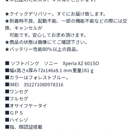
★クイックデリバリー。すぐにお届け致します。

★到着時不良、起動不能、一部の機能不能などの際には交
換、キャンセルが

　可能です。安心してお求め頂けます。

★商品の状態は画像にてご確認下さい。

★バッテリー性能80％以上の良品。

■ ソフトバンク　ソニー　Xperia XZ 601SO

■幅x高さx厚み72x146x8.1 mm重量161 g

■カラーはフォレストブルー。

■IMEI　352271080978316

■ワンセグ

■フルセグ

■オサイフケータイ

■ＧＰＳ

■ハイレゾ

■指、顔認証搭載
