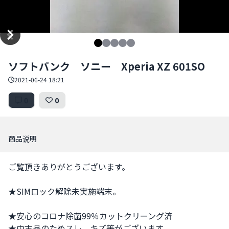
Item
ソフトバンク ソニー Xperia XZ 601SO
1
of
2021-06-24 18:21
5
0
0
商品说明
ご覧頂きありがとうございます。

★SIMロック解除未実施端末。

★安心のコロナ除菌99％カットクリーング済

★中古品のためスレ、キズ等がございます。
