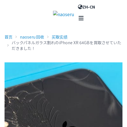
ZH-CN
首页
naoseru 回收
买取实绩
バックパネルガラス割れのiPhone XR 64GBを買取させていた
だきました！