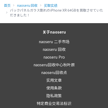
首页
naoseru 回收
买取实绩
バックパネルガラス割れのiPhone XR 64GBを買取させていた
だきました！
关于naoseru
naoseru 二手市场
naoseru 回收
naoseru Pro
naoseru回收中心秋叶原
naoseru回收点
实用文章
使用条款
隐私政策
特定商业交易法标识