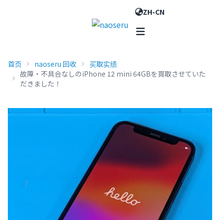
ZH-CN
首页
naoseru 回收
买取实绩
故障・不具合なしのiPhone 12 mini 64GBを買取させていた
だきました！