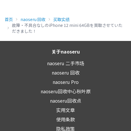
首页
naoseru 回收
买取实绩
故障・不具合なしのiPhone 12 mini 64GBを買取させていた
だきました！
关于naoseru
naoseru 二手市场
naoseru 回收
naoseru Pro
naoseru回收中心秋叶原
naoseru回收点
实用文章
使用条款
隐私政策