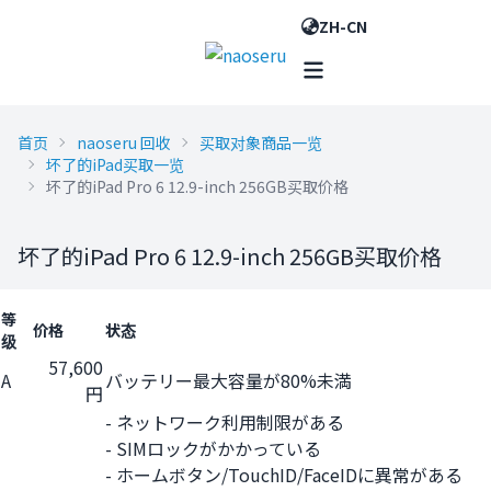
ZH-CN
首页
naoseru 回收
买取对象商品一览
坏了的iPad买取一览
坏了的iPad Pro 6 12.9-inch 256GB买取价格
坏了的iPad Pro 6 12.9-inch 256GB买取价格
等
价格
状态
级
57,600
A
バッテリー最大容量が80%未満
円
- ネットワーク利用制限がある
- SIMロックがかかっている
- ホームボタン/TouchID/FaceIDに異常がある