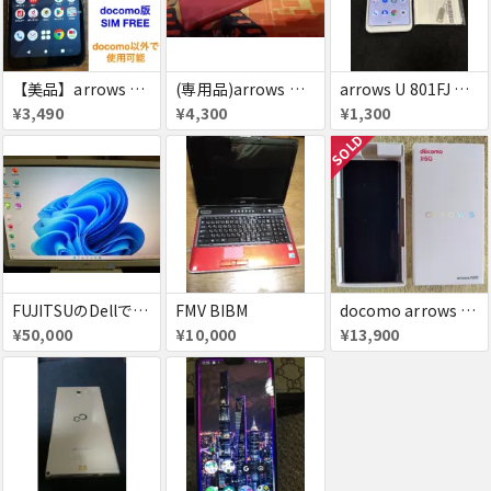
【美品】arrows We 64GB 赤ロム
(専用品)arrows We docomo 赤ロム
arrows U 801FJ ホワイト simフリー 美品 判定△
¥3,490
¥4,300
¥1,300
SOLD
FUJITSUのDellです。
FMV BIBM
docomo arrows NX9 F-52A ゴールド SIMフリー 赤ロム
¥50,000
¥10,000
¥13,900