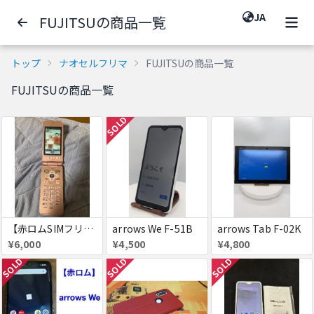
JA
FUJITSUの商品一覧
トップ
ナオセルフリマ
FUJITSUの商品一覧
FUJITSUの商品一覧
SOLD
【赤ロムSIMフリー】F-01M らくらくホン
arrows We F-51B
arrows Tab F-02K
¥6,000
¥4,500
¥4,800
SOLD
SOLD
SOLD