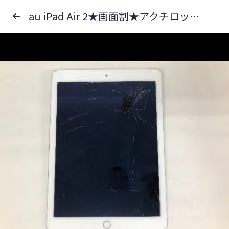
au iPad Air 2★画面割★アクチロック03012-014