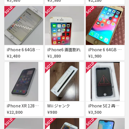
SOLD
SOLD
SOLD
iPhone 6 64GB Softbank
iPhone6 画面割れ
iPhone 6 64GB docomo
¥2,480
¥1,880
¥1,980
SOLD
SOLD
iPhone XR 128GB SIMフリー
Wii ジャンク
iPhone SE2 再生液晶パネル 黒
¥22,800
¥980
¥3,500
SOLD
SOLD
SOLD