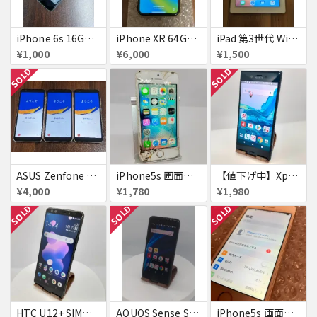
iPhone 6s 16GB アクティベーションロック
iPhone XR 64GB au 美品アクティベーションロック
iPad 第3世代 WiFiモデル 16GB A1416
¥1,000
¥6,000
¥1,500
SOLD
SOLD
ASUS Zenfone Live (L1) ロック品×3台
iPhone5s 画面割れ
【値下げ中】XperiaXZ
¥4,000
¥1,780
¥1,980
SOLD
SOLD
SOLD
HTC U12+ SIMフリー 354395090094851
AQUOS Sense SH-01K 若干訳アリ
iPhone5s 画面焼付