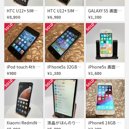
HTC U12+ SIMフリー 354395090093622
HTC U12+ SIMフリー 354395090091634
GALAXY S5 画面焼け docomo SC-04F
¥8,800
¥6,980
¥1,380
SOLD
SOLD
SOLD
iPod touch 4th 32GB バッテリー劣化あり
iPhone5s 32GB docomo 画面割れ
iPhone5s 画面割れ
¥980
¥1,380
¥1,680
SOLD
SOLD
SOLD
Xiaomi RedmiNote9S SIMフリー 863954040594602
液晶がほんのり黄色いiPhone SE
iPhone6 16GB au 液晶表示不良
¥5,980
¥5,980
¥2,280