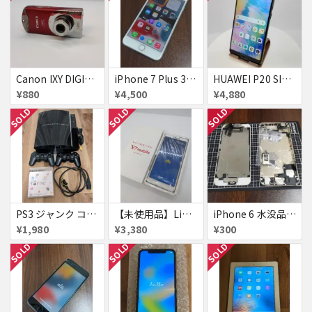
Canon IXY DIGITAL L3 ズームレンズ不良
iPhone 7 Plus 32GB
HUAWEI P20 SIMフリー 861197043272279
¥880
¥4,500
¥4,880
SOLD
SOLD
SOLD
PS3 ジャンク コントローラー付き
【未使用品】Libero S10 Softbank
iPhone 6 水没品 ネジなど部品取り用
¥1,980
¥3,380
¥300
SOLD
SOLD
SOLD