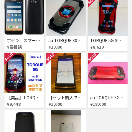
京セラ スマートフォン
au TORQUE X01 KYF33 赤ロム KYOCERA 4G ガラホ 携帯電話 ジャンク シルバー 送料無料
TORQUE 5G SIMフリー KYG01 au 赤ロム ジャンク レッド 送料無料
¥要相談
¥2,080
¥8,620
SOLD
SOLD
SOLD
【美品】TORQUE 5G 128GB 赤ロム
【セット購入で割引】KYV34
au TORQUE 5G 美品 赤ロム シムロック解除済
¥9,448
¥1,000
¥18,000