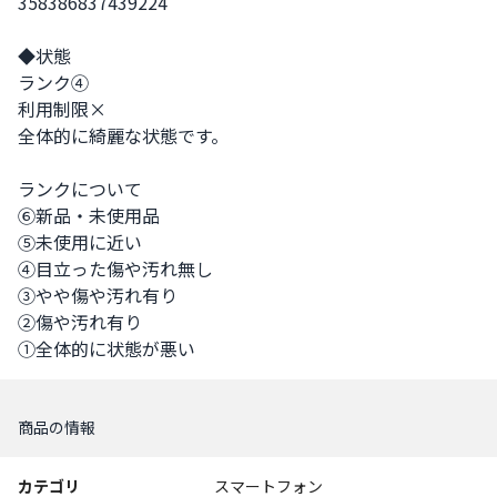
358386837439224

◆状態

ランク④

利用制限×

全体的に綺麗な状態です。

ランクについて

⑥新品・未使用品

⑤未使用に近い

④目立った傷や汚れ無し

③やや傷や汚れ有り

②傷や汚れ有り

①全体的に状態が悪い
商品の情報
カテゴリ
スマートフォン