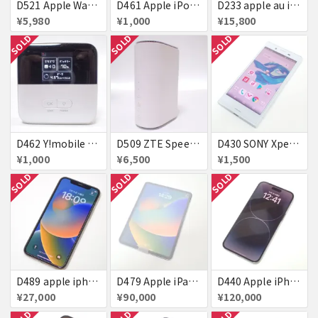
D521 Apple Watch Series3 A1859 42mm GPS アルミニウム
D461 Apple iPod touch 第6世代 16GB
D233 apple au iphone SE2 64g MX9T2J/A シルバー 判定△
¥5,980
¥1,000
¥15,800
SOLD
SOLD
SOLD
D462 Y!mobile Pocket WiFi 601ZT 本体のみ
D509 ZTE Speed Wi-Fi HOME 5G L11 ZTR01SWA
D430 SONY Xperia X Compact so-02j 判定△
¥1,000
¥6,500
¥1,500
SOLD
SOLD
SOLD
D489 apple iphone11 pro 256GB ブラック バッテリー容量80%
D479 Apple iPad Pro 11インチ 256GB 第4世代 シルバー SBM系判定△
D440 Apple iPhone14 pro Max 128GB スペースブラック SBM系判定△
¥27,000
¥90,000
¥120,000