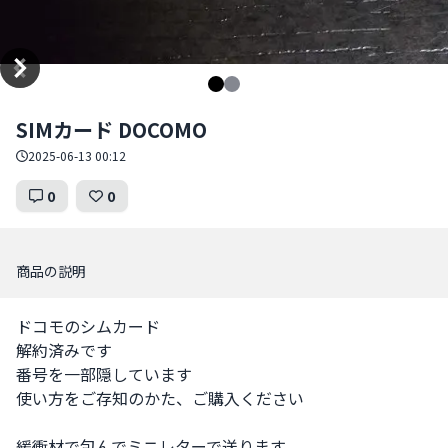
Item
SIMカード DOCOMO
1
of
2025-06-13 00:12
2
0
0
商品の説明
ドコモのシムカード

解約済みです

番号を一部隠しています

使い方をご存知のかた、ご購入ください

緩衝材で包んでミニレターで送ります