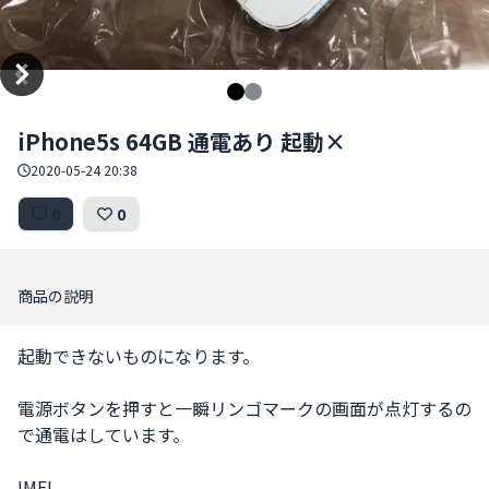
Item
iPhone5s 64GB 通電あり 起動×
1
of
2020-05-24 20:38
2
0
0
商品の説明
起動できないものになります。

電源ボタンを押すと一瞬リンゴマークの画面が点灯するの
で通電はしています。

IMEI
