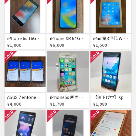
iPhone 6s 16GB アクティベーションロック
iPhone XR 64GB au 美品アクティベーションロック
iPad 第3世代 WiFiモデル 16GB A1416
¥1,000
¥6,000
¥1,500
SOLD
SOLD
ASUS Zenfone Live (L1) ロック品×3台
iPhone5s 画面割れ
【値下げ中】XperiaXZ
¥4,000
¥1,780
¥1,980
SOLD
SOLD
SOLD