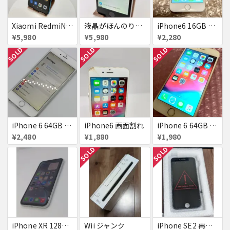
Xiaomi RedmiNote9S SIMフリー 863954040594602
液晶がほんのり黄色いiPhone SE
iPhone6 16GB au 液晶表示不良
¥5,980
¥5,980
¥2,280
SOLD
SOLD
SOLD
iPhone 6 64GB Softbank
iPhone6 画面割れ
iPhone 6 64GB docomo
¥2,480
¥1,880
¥1,980
SOLD
SOLD
iPhone XR 128GB SIMフリー
Wii ジャンク
iPhone SE2 再生液晶パネル 黒