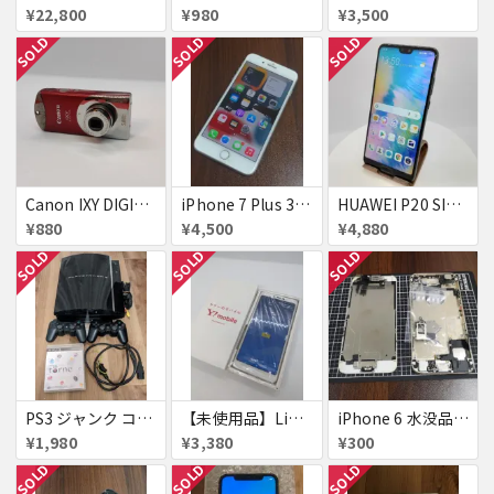
¥22,800
¥980
¥3,500
SOLD
SOLD
SOLD
Canon IXY DIGITAL L3 ズームレンズ不良
iPhone 7 Plus 32GB
HUAWEI P20 SIMフリー 861197043272279
¥880
¥4,500
¥4,880
SOLD
SOLD
SOLD
PS3 ジャンク コントローラー付き
【未使用品】Libero S10 Softbank
iPhone 6 水没品 ネジなど部品取り用
¥1,980
¥3,380
¥300
SOLD
SOLD
SOLD