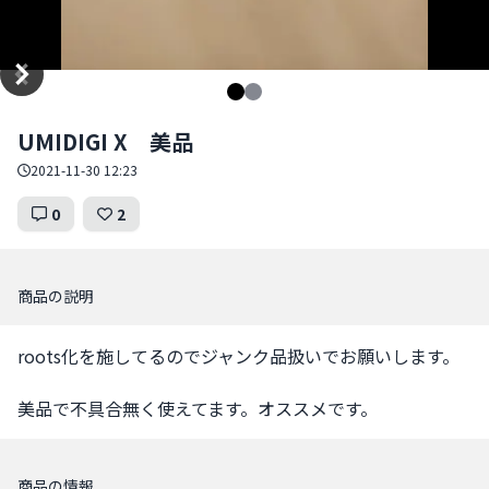
Item
UMIDIGI X 美品
1
of
2021-11-30 12:23
2
0
2
商品の説明
roots化を施してるのでジャンク品扱いでお願いします。

美品で不具合無く使えてます。オススメです。
商品の情報