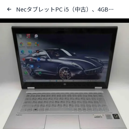
NecタブレットPC i5（中古）、4GBのメモリ、SSD128GB