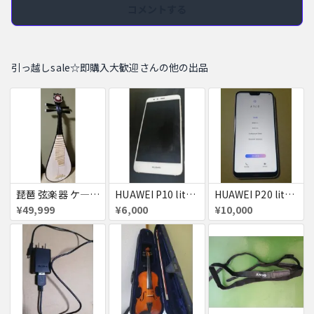
コメントする
引っ越しsale☆即購入大歓迎さんの他の出品
琵琶 弦楽器 ケ―ス付き お得セット
HUAWEI P10 lite SIMフリー ジャンク
HUAWEI P20 lite SIMフリー ピンク 美品
¥49,999
¥6,000
¥10,000