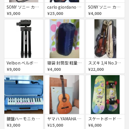
SONY ソニー カメラ 充電器
carlo giordano VS-0 4/4 バイオリン お得セット
SONY ソニー カメラ ストラップ ネックストラップ ショルダーストラップ
¥5,000
¥25,000
¥4,000
Velbon ベルボン 小型トラベル三脚 キューブ 黒い
寝袋 封筒型 軽量 保温 防水シュラフ コンパクト
スズキ 1/4 No.330 バイオリン ヴァイオリン
¥9,000
¥4,000
¥22,000
鍵盤ハーモニカ YAMAHA ヤマハ
ヤマハ YAMAHA s100 ギター 楽譜 ギターストラップ キャリーバッグ付き お得セット
スケートボード クルーザー 高精度 スケボー初心者に 子供用
¥3,000
¥15,000
¥6,000