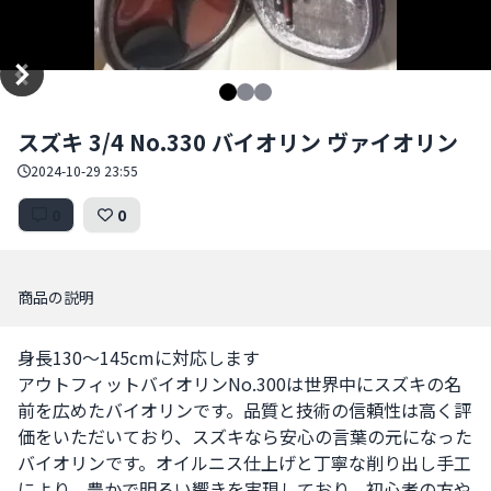
Item
スズキ 3/4 No.330 バイオリン ヴァイオリン
1
of
2024-10-29 23:55
3
0
0
商品の説明
身長130～145cmに対応します

アウトフィットバイオリンNo.300は世界中にスズキの名
前を広めたバイオリンです。品質と技術の信頼性は高く評
価をいただいており、スズキなら安心の言葉の元になった
バイオリンです。オイルニス仕上げと丁寧な削り出し手工
により、豊かで明るい響きを実現しており、初心者の方や