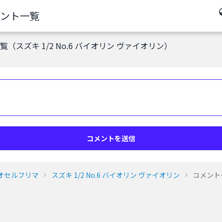
ント一覧
（スズキ 1/2 No.6 バイオリン ヴァイオリン）
コメントを送信
オセルフリマ
スズキ 1/2 No.6 バイオリン ヴァイオリン
コメント