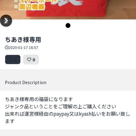
Item
ちあき様専用
1
of
2020-01-17 16:57
1
6
0
Product Description
ちあき様専用の福袋になります

ジャンク品ということをご理解の上ご購入ください

出来れば運営様経由のpaypay又はkyash払いをお願い致し
ます