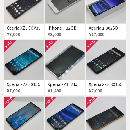
Xperia XZ3 SOV39
iPhone 7 32GB
Xperia 1 802SO
¥7,000
¥3,000
¥17,000
SOLD
SOLD
SOLD
Xperia XZ3 801SO
Xperia XZ1 フロントパネル
Xperia XZ3 801SO
¥7,000
¥1,480
¥7,000
SOLD
SOLD
SOLD