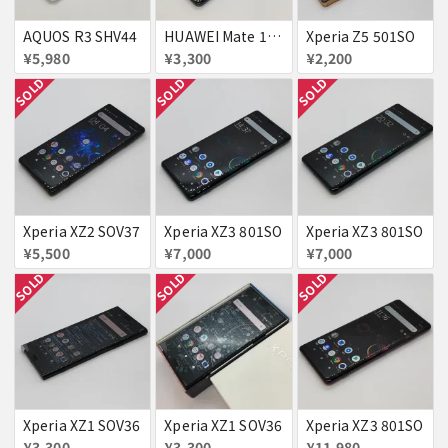
AQUOS R3 SHV44
HUAWEI Mate 10 Pro BLA-L09
Xperia Z5 501SO
¥5,980
¥3,300
¥2,200
SOLD
SOLD
SOLD
Xperia XZ2 SOV37
Xperia XZ3 801SO
Xperia XZ3 801SO
¥5,500
¥7,000
¥7,000
SOLD
SOLD
SOLD
Xperia XZ1 SOV36
Xperia XZ1 SOV36
Xperia XZ3 801SO
¥3,300
¥3,300
¥11,980