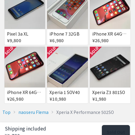
Pixel 3a XL
iPhone 7 32GB
iPhone XR 64GB RED
¥9,800
¥6,980
¥26,980
SOLD
SOLD
SOLD
iPhone XR 64GB RED
Xperia 1 SOV40
Xperia Z3 801SO
¥26,980
¥10,980
¥1,980
Top
naoseru Flema
Xperia X Performance 502SO
Shipping included
Sold Out