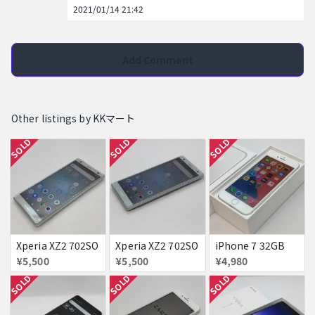
2021/01/14 21:42
Add Comment
Other listings by KKマート
SOLD
SOLD
SOLD
Xperia XZ2 702SO
Xperia XZ2 702SO
iPhone 7 32GB
¥5,500
¥5,500
¥4,980
SOLD
SOLD
SOLD