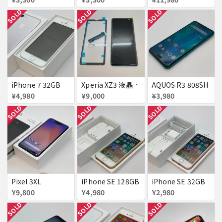
SOLD
SOLD
SOLD
iPhone 7 32GB
Xperia XZ3 液晶パネル フレーム付
AQUOS R3 808SH
¥4,980
¥9,000
¥3,980
SOLD
SOLD
SOLD
Pixel 3XL
iPhone SE 128GB
iPhone SE 32GB
¥9,800
¥4,980
¥2,980
SOLD
SOLD
SOLD