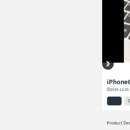
Item
iPhon
1
of
2020-12-05 
4
0
Product Des