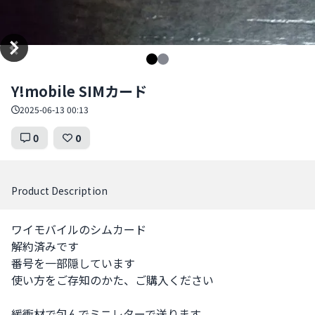
Item
Y!mobile SIMカード
1
of
2025-06-13 00:13
2
0
0
Product Description
ワイモバイルのシムカード

解約済みです

番号を一部隠しています

使い方をご存知のかた、ご購入ください

緩衝材で包んでミニレターで送ります