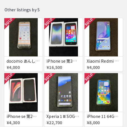
Other listings by S
SOLD
SOLD
SOLD
docomo あんしんスマホ KY-51B ピンクゴールド simフリー 極美品 判定△
iPhone se 第3世代 64GB Starlight simフリー 判定△
Xiaomi Redmi Note 10 JE 極美品 判定×
¥4,000
¥16,500
¥4,000
SOLD
SOLD
SOLD
iPhone se 第2世代 64GB Red ジャンク
Xperia 1 Ⅲ SOG03 フロストブラック simフリー 美品 訳あり
iPhone 11 64GB White simフリー ジャンク
¥4,300
¥22,700
¥8,000