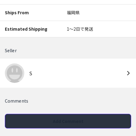
Ships From
福岡県
Estimated Shipping
1〜2日で発送
Seller
S
Comments
Add Comment