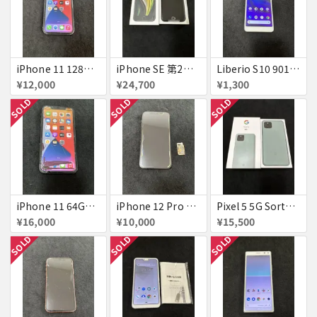
iPhone 11 128GB パープル ジャンク
iPhone SE 第2世代 64GB Black simフリー 新品未使用品 判定△
Liberio S10 901ZT ホワイト simフリー 美品
¥12,000
¥24,700
¥1,300
SOLD
SOLD
SOLD
iPhone 11 64GB Black simフリー ジャンク
iPhone 12 Pro 256GB パシフィックブルー 国内版simフリー ジャンク
Pixel 5 5G Sorta Sage simフリー 極美品 訳あり
¥16,000
¥10,000
¥15,500
SOLD
SOLD
SOLD