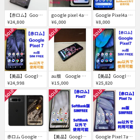
【赤ロム】Google Pixel 7a チャコール docomo版 付属品完備
google pixel 4a 赤ロム
Google Pixel4a 5G 128GB 赤ロム
¥24,800
¥6,000
¥8,000
SOLD
SOLD
SOLD
【美品】Google Pixel 7 128GB 赤ロム
au版 Google Pixel 6 128GB ジャンク品扱い
【美品】Google Pixel7 128GB 赤ロム
¥24,998
¥15,000
¥25,820
SOLD
SOLD
SOLD
赤ロム Google Pixel Fold Softbank Obsidian 送料無料
【美品】Google Pixel7 ［赤ロム］Pixel 7
Google Pixel 7a［赤ロム］