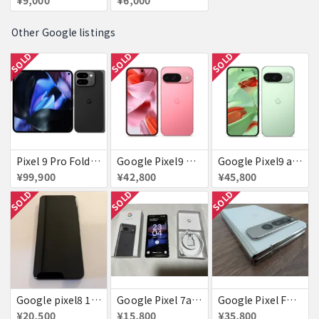
Other Google listings
SOLD
SOLD
SOLD
Pixel 9 Pro Fold 256GB Obsidian docomo 送料無料
Google Pixel9 Peony 128GB / 12GB SoftBank SIMフリー 送料無料
Google Pixel9 au Wintergreen 128GB / 12GB 送料無料
¥99,900
¥42,800
¥45,800
SOLD
SOLD
SOLD
Google pixel8 128GB obsidian 付属品完備
Google Pixel 7a チャコール docomo版 付属品完備【赤ロム】
Google Pixel Fold ポーセリン 不具合なし
¥20,500
¥15,800
¥35,800