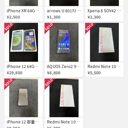
iPhone XR 64GB コーラル simフリー 判定○ ジャンク
arrows U 801FJ ホワイト simフリー 美品 判定△
Xperia 8 SOV42 ホワイト simフリー 判定△
¥2,500
¥1,300
¥2,300
SOLD
SOLD
SOLD
iPhone 12 64GB グリーン simフリー ジャンク
AQUOS Zero2 906SH アストロブラック simフリー 判定△
Redmi Note 10T Azure Black simフリー 新品未使用未開封品 ジャンク
¥29,800
¥6,800
¥5,500
SOLD
SOLD
iPhone 12 容量不明 Red 国内版simフリー ジャンク
Redmi Note 10T Azure Black simフリー 新品未使用未開封品 ジャンク
¥9,000
¥6,000