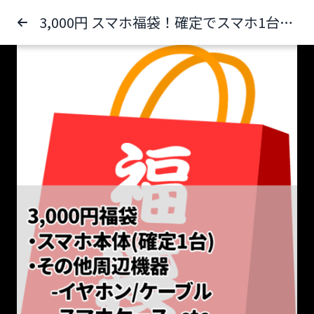
3,000円 スマホ福袋！確定でスマホ1台入ってます！(他にもケースやケーブル、イヤホン、三脚など)