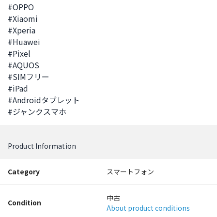
#OPPO

#Xiaomi

#Xperia

#Huawei

#Pixel 

#AQUOS

#SIMフリー

#iPad  

#Androidタブレット

#ジャンクスマホ
Product Information
Category
スマートフォン
中古
Condition
About product conditions