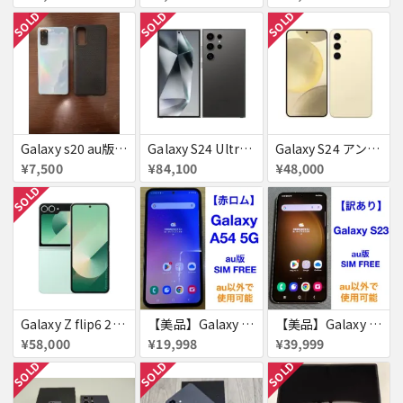
SOLD
SOLD
SOLD
Galaxy s20 au版 赤ロム ケース付き
Galaxy S24 Ultra SCG26 256GB au チタニウムブラック 送料無料
Galaxy S24 アンバー イエロー 256GB 送料無料
¥7,500
¥84,100
¥48,000
SOLD
Galaxy Z flip6 256GB ミント au 送料無料
【美品】Galaxy A54 5G 128GB 赤ロム
【美品】Galaxy S23 256GB 赤ロム
¥58,000
¥19,998
¥39,999
SOLD
SOLD
SOLD