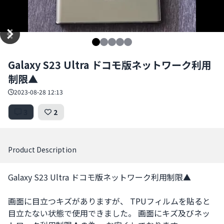
Item
Galaxy S23 Ultra ドコモ版ネットワーク利用
1
制限▲
of
5
2023-08-28 12:13
3
2
Product Description
Galaxy S23 Ultra ドコモ版ネットワーク利用制限▲

画面に目立つキズがありますが、 TPUフィルムを貼ると
目立たない状態で使用できました。 画面にキズ及びネッ