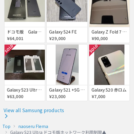
ドコモ版 Galaxy S24 Ultra
Galaxy S24 FE
Galaxy Z Fold 7 au版 SCG34 赤ロム
¥64,001
¥29,000
¥90,000
SOLD
SOLD
Galaxy S23 Ultra SC-52D docomo グリーン
Galaxy S21 +5G 256GB
Galaxy S20 赤ロム
¥63,000
¥23,000
¥7,000
View all Samsung products
Top
naoseru Flema
Galaxy S23 Ultra ドコモ版ネットワーク利用制限▲