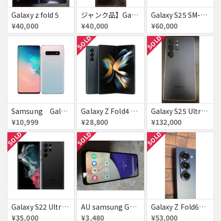
Galaxy z fold 5
ジャンク品】Galaxy S23 Ultra 512GB (au版/SCG20)【AU赤ロム】
Galaxy S25 SM-S931Z ネイビー SoftBank 送料無料
¥40,000
¥40,000
¥60,000
SOLD
SOLD
Samsung Galaxyｓ１０ 有機EL ハイエンド
Galaxy Z Fold4 SCG16 au グレイグリーン 送料無料
Galaxy S25 Ultra 1TB SCG32
¥10,999
¥28,800
¥132,000
SOLD
SOLD
SOLD
Galaxy S22 Ultra SCG14 ファントムブラック au 送料無料
AU samsung GALAXY a32 5g 64GB ▲
Galaxy Z Fold6（au版 / SCG28）※ネットワーク利用制限☓・SIMロック解除
¥35,000
¥3,480
¥53,000